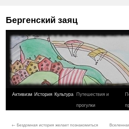
Перейти
к
Бергенский заяц
содержимому
Активизм
История
Культура
Путешествия и
П
прогулки
п
←
Бездомная история желает познакомиться
Вселенная