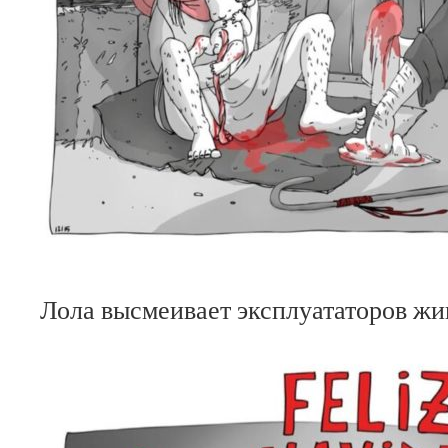
Лола высмеивает эксплуататоров жи