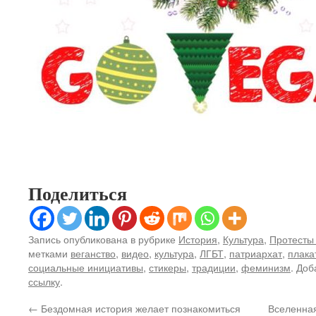
Поделиться
Запись опубликована в рубрике
История
,
Культура
,
Протесты
метками
веганство
,
видео
,
культура
,
ЛГБТ
,
патриархат
,
плака
социальные инициативы
,
стикеры
,
традиции
,
феминизм
. Доб
ссылку
.
←
Бездомная история желает познакомиться
Вселенная