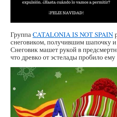
Группа
CATALONIA IS NOT SPAIN
р
снеговиком, получившим шапочку и
Снеговик машет рукой в предсмертн
что древко от эстелады пробило ему