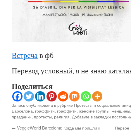
Встреча
в фб
Перевод условный, я не знаю катала
Поделиться
Запись опубликована в рубрике
Протесты и социальные ини
Барселона
,
граффити
,
граффити
,
женские группы
,
женщины
праздники
,
протесты
,
религия
. Добавьте в закладки
постоянн
←
VeggieWorld Barcelona: Когда мы пришли к
Первое 