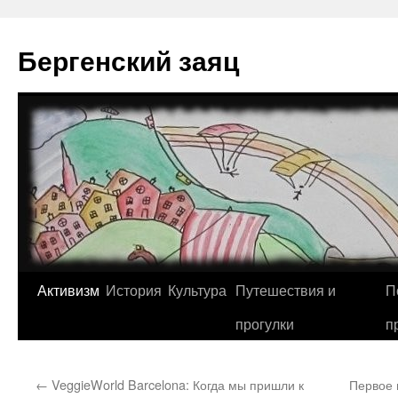
Перейти
к
Бергенский заяц
содержимому
Активизм
История
Культура
Путешествия и
П
прогулки
п
←
VeggieWorld Barcelona: Когда мы пришли к
Первое 