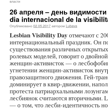
власти
26 апреля – день видимости 
dia internacional de la visibili
Опубликовано
02.05.2017
автором
Lubava
Lesbian Visibility Day
отмечают с 200
интернациональный праздник. Он п
существования различных открыты
ролевых моделей, говорит о двойно
женщин-активисток — о лесбофобии
угнетении женщин-активисток внут
правозащитного движения. Гей-тра
доминирует в квир-движении, напол
протеста патриархальными лозунга
лесбиянок считаются вторичными. Les
— о том, что лесби-идентичность н