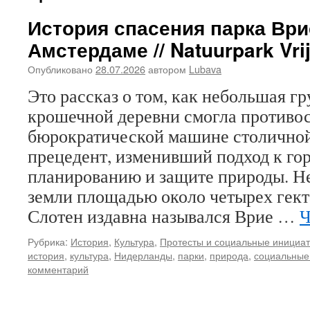
История спасения парка Ври
Амстердаме // Natuurpark Vri
Опубликовано
28.07.2026
автором
Lubava
Это рассказ о том, как небольшая г
крошечной деревни смогла противо
бюрократической машине столичной
прецедент, изменивший подход к го
планированию и защите природы. Н
земли площадью около четырех гект
Слотен издавна назывался Врие …
Ч
Рубрика:
История
,
Культура
,
Протесты и социальные инициа
история
,
культура
,
Нидерланды
,
парки
,
природа
,
социальные
комментарий