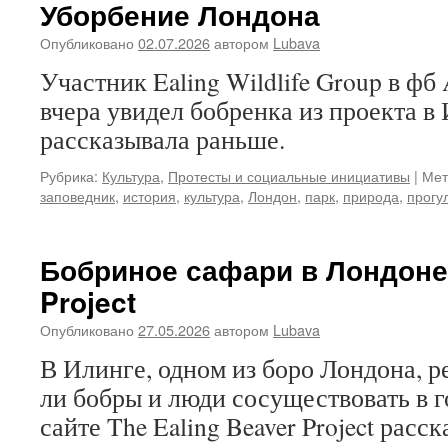
Уборбение Лондона
Опубликовано
02.07.2026
автором
Lubava
Участник Ealing Wildlife Group в фб
вчера увидел бобренка из проекта в 
рассказывала раньше.
Рубрика:
Культура
,
Протесты и социальные инициативы
|
Мет
заповедник
,
история
,
культура
,
Лондон
,
парк
,
природа
,
прогу
Бобриное сафари в Лондоне:
Project
Опубликовано
27.05.2026
автором
Lubava
В Илинге, одном из боро Лондона, р
ли бобры и люди сосуществовать в г
сайте The Ealing Beaver Project расс