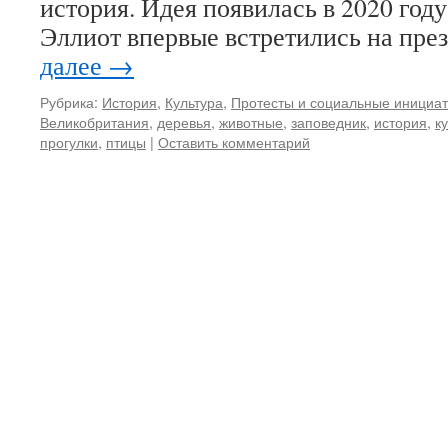
история. Идея появилась в 2020 году
Эллиот впервые встретились на пре
далее
→
Рубрика:
История
,
Культура
,
Протесты и социальные инициа
Великобритания
,
деревья
,
животные
,
заповедник
,
история
,
к
прогулки
,
птицы
|
Оставить комментарий