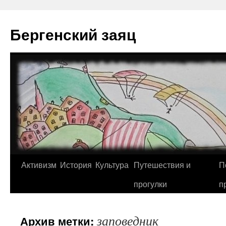
Перейти
к
Бергенский заяц
содержимому
Активизм
История
Культура
Путешествия и
П
прогулки
п
заповедник
Архив метки: