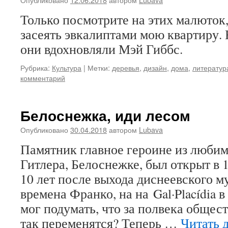
Только посмотрите на этих малюток
засеять эвкалиптами мою квартиру. 
они вдохновляли Мэй Гиббс.
Рубрика:
Культура
|
Метки:
деревья
,
дизайн
,
дома
,
литератур
комментарий
Белоснежка, иди лесом
Опубликовано
30.04.2018
автором
Lubava
Памятник главное героине из люби
Гитлера, Белоснежке, был открыт в 
10 лет после выхода диснеевского м
времена Франко, на на Gal·Placídia в
мог подумать, что за полвека обще
так переменятся? Теперь …
Читать 