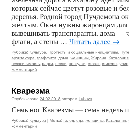
которых сейчас цветут розовые и б
деревья. Родной город Пучдемона о
жёлтым. Окна нужны жиронцам для 
вывешивать транспаранты, дома — ч
флаги, а стены …
Читать далее
→
Рубрика:
Культура
,
Протесты и социальные инициативы
,
Путе
архитектура
,
граффити
,
дома
,
женщины
,
Жирона
,
Каталония
независимость
,
парки
,
песни
,
прогулки
,
сказки
,
стикеры
,
улиц
комментарий
Кварезма
Опубликовано
24.02.2018
автором
Lubava
Семь ног Кварезмы — семь недель п
Рубрика:
Культура
|
Метки:
голод
,
еда
,
женщины
,
Каталония
,
комментарий