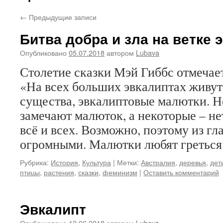
←
Предыдущие записи
Битва добра и зла на ветке 
Опубликовано
05.07.2018
автором
Lubava
Столетие сказки Мэй Гиббс отмечае
«На всех больших эвкалиптах живу
существа, эвкалиптовые малютки. 
замечают малюток, а некоторые – не
всё и всех. Возможно, поэтому из гл
огромными. Малютки любят гретьс
Рубрика:
История
,
Культура
|
Метки:
Австралия
,
деревья
,
дет
птицы
,
растения
,
сказки
,
феминизм
|
Оставить комментарий
Эвкалипт
Опубликовано
12.06.2018
автором
Lubava