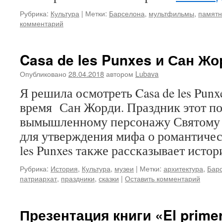
Рубрика:
Культура
|
Метки:
Барселона
,
мультфильмы
,
памятн
комментарий
Casa de les Punxes и Сан Жо
Опубликовано
28.04.2018
автором
Lubava
Я решила осмотреть Casa de les Punxe
время Сан Жорди. Праздник этот п
вымышленному персонажу Святому Г
для утверждения мифа о романтичес
les Punxes также рассказывает исто
Рубрика:
История
,
Культура
,
музеи
|
Метки:
архитектура
,
Бар
патриархат
,
праздники
,
сказки
|
Оставить комментарий
Презентация книги «El primer 