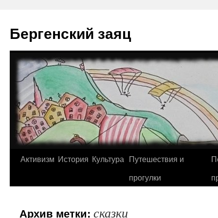
Перейти
к
Бергенский заяц
содержимому
Активизм
История
Культура
Путешествия и
П
прогулки
п
сказки
Архив метки: