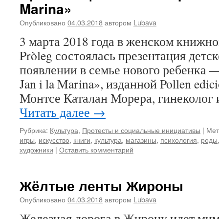
Marina»
Опубликовано
04.03.2018
автором
Lubava
3 марта 2018 года в женском книжном
Pròleg состоялась презентация детск
появлении в семье нового ребенка —
Jan i la Marina», изданной Pollen edi
Монтсе Каталан Морера, гинеколог
Читать далее
→
Рубрика:
Культура
,
Протесты и социальные инициативы
|
Мет
игры
,
искусство
,
книги
,
культура
,
магазины
,
психология
,
роды
художники
|
Оставить комментарий
Жёлтые ленты Жироны
Опубликовано
04.03.2018
автором
Lubava
Железная дорога в Жирону идет мим