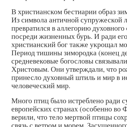
В христианском бестиарии образ зи
Из символа античной супружеской 
превратился в аллегорию духовного
посреди жизненных бурь. И ради ег
христианский бог также укрощал мор
Период тишины зимородка (конец д
средневековые богословы связывали
Христовым. Они утверждали, что р
принесло духовный штиль и мир в и
человеческий мир.
Много птиц было истреблено ради с
европейских странах (особенно во 
верили, что тело мертвой птицы со
связь с ветром и морем. Засушенног