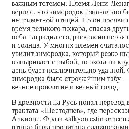
важным тотемом. Племя Лени-Ленап
верило, что зимородок изначально б
неприметной птицей. Но он проявил
время великого пожара, спасая друг
неба наградил его, раскрасив перья 
и солнца. У многих племен считалос
увидит зимородка, который резко ны
выныривает с рыбой, то охота на кру
день будет исключительно удачной. 
зимородка было строжайшим табу —
вечное проклятие и вечный голод.
В древности на Русь попал перевод 
трактата «Шестоднев», где переска
Алкионе. Фраза «alkyon estin orneon
птица) была прочитана славянскими