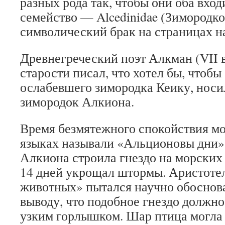
разных рода так, чтобы они оба вхо
семейство — Alcedinidae (Зимородко
символический брак на страницах н
Древнегреческий поэт Алкман (VII ве
старости писал, что хотел бы, чтобы
ослабевшего зимородка Кеику, носи
зимородок Алкиона.
Время безмятежного спокойствия мо
языках называли «Альционовы дни»
Алкиона строила гнездо на морских 
14 дней укрощал штормы. Аристоте
животных» пытался научно обоснов
выводу, что подобное гнездо должн
узким горлышком. Шар птица могла 