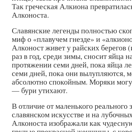
Так греческая Алкиона превратилась
Алконоста.
Славянские легенды полностью ско
миф о «плавучем гнезде» и «алкион
Алконост живет у райских берегов (
раз в год, среди зимы, сносит яйца 
протяжении семи дней, пока яйца ле
семи дней, пока они вылупляются, м
абсолютно спокойным. Моряки могут
— бури утихают.
В отличие от маленького реального 
славянском искусстве и на лубочны
Алконоста изображали как чудесную
грудью прекрасной женщины, с коро