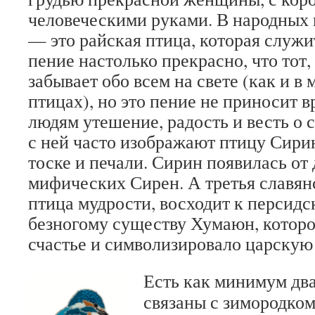
человеческими руками. В народных
— это райская птица, которая служи
пение настолько прекрасно, что тот,
забывает обо всем на свете (как и в
птицах), но это пение не приносит в
людям утешение, радость и весть о с
с ней часто изображают птицу Сирин
тоске и печали. Сирин появилась от
мифических Сирен. А третья славян
птица мудрости, восходит к персид
безногому существу Хумаюн, котор
счастье и символизировало царскую 
Есть как минимум два
связаны с зимородком