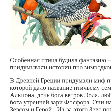
Особенная птица будила фантазию 
придумывали истории про зимродко
В Древней Греции придумали миф п
которой дало название птичьему се
Алкиона, дочь бога ветров Эола, лю
бога утренней зари Фосфора. Они н
Зевсом и Герой. Из-за этого Зевс по