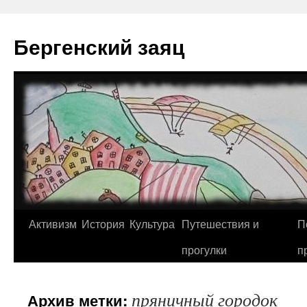
Перейти
к
Бергенский заяц
содержимому
Активизм
История
Культура
Путешествия и
П
прогулки
п
пряничный городок
Архив метки: