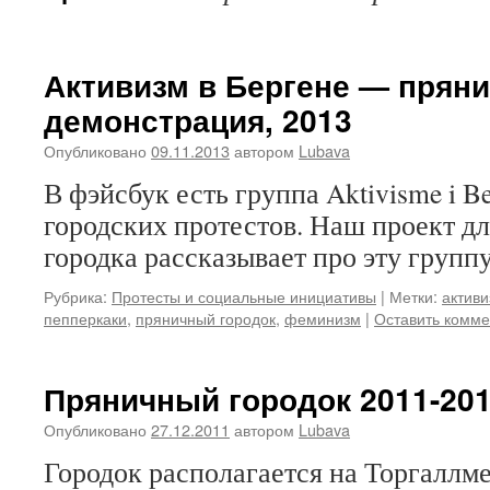
Активизм в Бергене — прян
демонстрация, 2013
Опубликовано
09.11.2013
автором
Lubava
В фэйсбук есть группа Aktivisme i B
городских протестов. Наш проект д
городка рассказывает про эту групп
Рубрика:
Протесты и социальные инициативы
|
Метки:
актив
пепперкаки
,
пряничный городок
,
феминизм
|
Оставить комм
Пряничный городок 2011-20
Опубликовано
27.12.2011
автором
Lubava
Городок располагается на Торгаллме