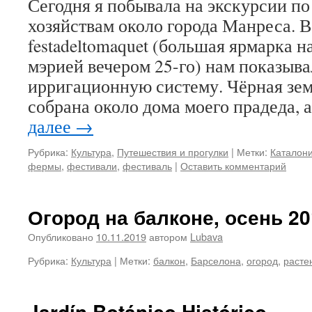
Сегодня я побывала на экскурсии п
хозяйствам около города Манреса. В
festadeltomaquet (большая ярмарка 
мэрией вечером 25-го) нам показывал
ирригационную систему. Чёрная зе
собрана около дома моего прадеда, 
далее
→
Рубрика:
Культура
,
Путешествия и прогулки
|
Метки:
Каталон
фермы
,
фестивали
,
фестиваль
|
Оставить комментарий
Огород на балконе, осень 20
Опубликовано
10.11.2019
автором
Lubava
Рубрика:
Культура
|
Метки:
балкон
,
Барселона
,
огород
,
расте
Jardín Botánico Histórico