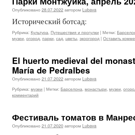
Парки Монтжуика, апрель 20
Опубликовано
28.07.2022
автором
Lubava
Исторический ботсад:
Рубрика:
Культура
,
Путешествия и прогулки
|
Метки:
Барсело
музеи
,
огород
,
парки
,
сад
,
цветы
,
экоогород
|
Оставить комм
El huerto medieval del monast
María de Pedralbes
Опубликовано
21.07.2022
автором
Lubava
Рубрика:
музеи
|
Метки:
Барселона
,
монастыри
,
музеи
,
огоро
комментарий
Фестиваль томатов в Манрес
Опубликовано
21.07.2020
автором
Lubava