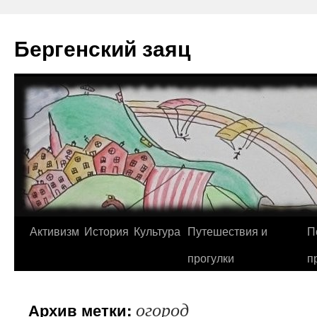
Перейти
к
Бергенский заяц
содержимому
Активизм
История
Культура
Путешествия и
П
прогулки
п
огород
Архив метки: