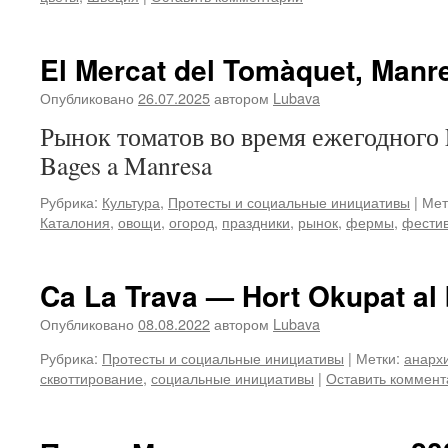
El Mercat del Tomàquet, Manr
Опубликовано
26.07.2025
автором
Lubava
Рынок томатов во время ежегодного F
Bages a Manresa
Рубрика:
Культура
,
Протесты и социальные инициативы
|
Мет
Каталония
,
овощи
,
огород
,
праздники
,
рынок
,
фермы
,
фести
Ca La Trava — Hort Okupat al 
Опубликовано
08.08.2022
автором
Lubava
Рубрика:
Протесты и социальные инициативы
|
Метки:
анарх
сквоттирование
,
социальные инициативы
|
Оставить коммент