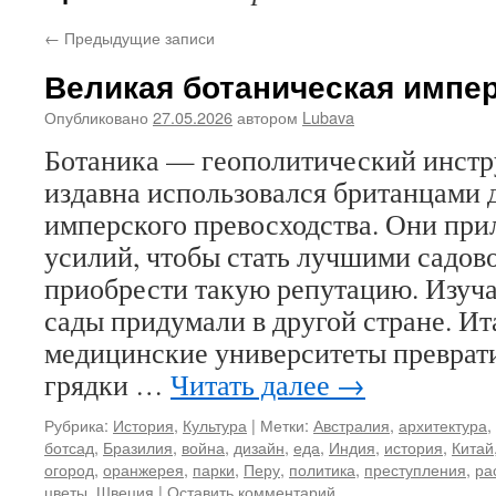
←
Предыдущие записи
Великая ботаническая импе
Опубликовано
27.05.2026
автором
Lubava
Ботаника — геополитический инстр
издавна использовался британцами 
имперского превосходства. Они пр
усилий, чтобы стать лучшими садово
приобрести такую репутацию. Изуч
сады придумали в другой стране. И
медицинские университеты преврат
грядки …
Читать далее
→
Рубрика:
История
,
Культура
|
Метки:
Австралия
,
архитектура
,
ботсад
,
Бразилия
,
война
,
дизайн
,
еда
,
Индия
,
история
,
Китай
огород
,
оранжерея
,
парки
,
Перу
,
политика
,
преступления
,
ра
цветы
,
Швеция
|
Оставить комментарий