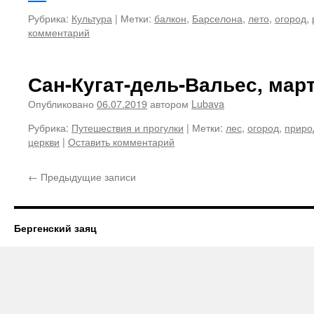
Рубрика:
Культура
|
Метки:
балкон
,
Барселона
,
лето
,
огород
,
комментарий
Сан-Кугат-дель-Вальес, март
Опубликовано
06.07.2019
автором
Lubava
Рубрика:
Путешествия и прогулки
|
Метки:
лес
,
огород
,
приро
церкви
|
Оставить комментарий
←
Предыдущие записи
Бергенский заяц