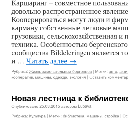
Каршаринг – совместное пользован
довольно распространенное явление
Кооперироваться могут люди и фирм
карману собственные легковые маш
грузовики, сельскохозяйственная и
техника. Особенностью бергенского
сообщества Bildeleringen является то
и …
Читать далее
→
Рубрика:
Жизнь замечательных бергенцев
|
Метки:
авто
,
акти
кооператив
,
машины
,
одежда
,
экология
|
Оставить коммента
Новая лестница к библиотек
Опубликовано
25.03.2015
автором
Lubava
Рубрика:
Культура
|
Метки:
библиотека
,
машины
,
стройка
|
Ос