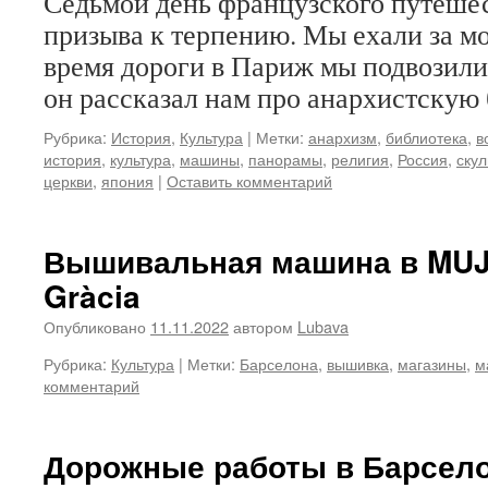
Седьмой день французского путешес
призыва к терпению. Мы ехали за м
время дороги в Париж мы подвозили
он рассказал нам про анархистскую
Рубрика:
История
,
Культура
|
Метки:
анархизм
,
библиотека
,
в
история
,
культура
,
машины
,
панорамы
,
религия
,
Россия
,
скул
церкви
,
япония
|
Оставить комментарий
Вышивальная машина в MUJI
Gràcia
Опубликовано
11.11.2022
автором
Lubava
Рубрика:
Культура
|
Метки:
Барселона
,
вышивка
,
магазины
,
м
комментарий
Дорожные работы в Барсел