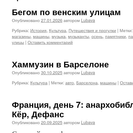
Бегом по венским улицам
Опубликовано
27.01.2026
автором
Lubava
Рубрика:
История
,
Культура
,
Путешествия и прогулки
|
Метки:
магазины
,
машины
,
музыка
,
музыканты
,
осень
,
памятники
,
па
улицы
|
Оставить комментарий
Хаммузин в Барселоне
Опубликовано
30.10.2025
автором
Lubava
Рубрика:
Культура
|
Метки:
авто
,
Барселона
,
машины
|
Остав
Франция, день 7: анархобибл
Кёр, Дефанс
Опубликовано
20.09.2025
автором
Lubava