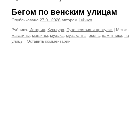
Бегом по венским улицам
Опубликовано
27.01.2026
автором
Lubava
Рубрика:
История
,
Культура
,
Путешествия и прогулки
|
Метки:
магазины
,
машины
,
музыка
,
музыканты
,
осень
,
памятники
,
па
улицы
|
Оставить комментарий