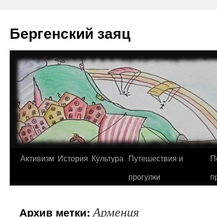
Перейти
к
Бергенский заяц
содержимому
Активизм
История
Культура
Путешествия и
П
прогулки
п
Армения
Архив метки: