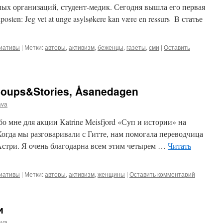
ных организаций, студент-медик. Сегодня вышла его первая
osten: Jeg vet at unge asylsøkere kan være en ressurs В статье
циативы
|
Метки:
авторы
,
активизм
,
беженцы
,
газеты
,
сми
|
Оставить
Soups&Stories, Åsanedagen
ava
обо мне для акции Katrine Meisfjord «Суп и истории» на
Когда мы разговаривали с Гитте, нам помогала переводчица
а Астри. Я очень благодарна всем этим четырем …
Читать
циативы
|
Метки:
авторы
,
активизм
,
женщины
|
Оставить комментарий
и
ava