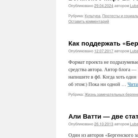
Опубликовано
29.04.2024
автором
Lub
Рубрика:
Культура
,
Протесты и социал
Оставить комментарий
Как поддержать «Бер
Опубликовано
12.07.2017
автором
Lub
Формат проекта не подразумевае
средства автора. Автор блога — 
напишите в фб. Когда хоть один
об этом:) Пока ни одной …
Чита
Рубрика:
Жизнь замечательных берген
Али Ватти — две ста
Опубликовано
26.10.2013
автором
Lub
Один из авторов «Бергенского 