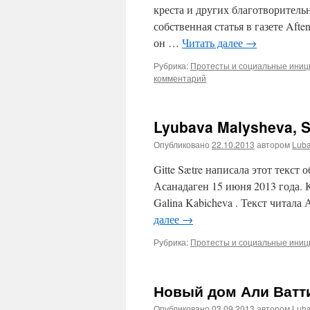
креста и других благотворитель
собственная статья в газете Aftenp
он …
Читать далее
→
Рубрика:
Протесты и социальные ини
комментарий
Lyubava Malysheva, 
Опубликовано
22.10.2013
автором
Lub
Gitte Sætre написала этот текст 
Асанадаген 15 июня 2013 года. 
Galina Kabicheva . Текст читал
далее
→
Рубрика:
Протесты и социальные ини
Новый дом Али Ватт
Опубликовано
03.09.2013
автором
Lub