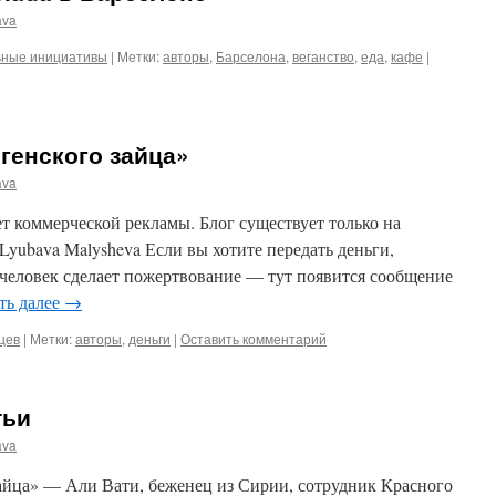
ava
ьные инициативы
|
Метки:
авторы
,
Барселона
,
веганство
,
еда
,
кафе
|
генского зайца»
ava
т коммерческой рекламы. Блог существует только на
Lyubava Malysheva Если вы хотите передать деньги,
 человек сделает пожертвование — тут появится сообщение
ть далее
→
цев
|
Метки:
авторы
,
деньги
|
Оставить комментарий
тьи
ava
зайца» — Али Вати, беженец из Сирии, сотрудник Красного