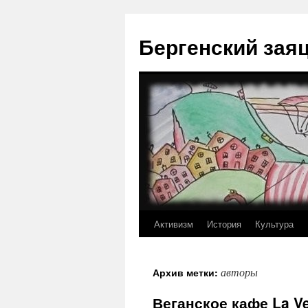
Перейти
к
Бергенский зая
содержимому
Активизм
История
Культура
авторы
Архив метки:
Веганское кафе La V