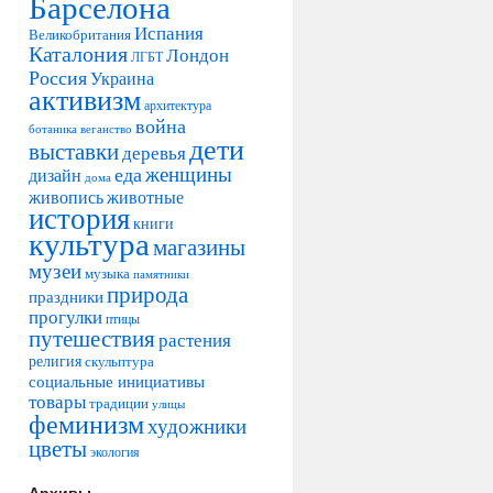
Барселона
Испания
Великобритания
Каталония
Лондон
ЛГБТ
Россия
Украина
активизм
архитектура
война
ботаника
веганство
дети
выставки
деревья
женщины
еда
дизайн
дома
живопись
животные
история
книги
культура
магазины
музеи
музыка
памятники
природа
праздники
прогулки
птицы
путешествия
растения
религия
скульптура
социальные инициативы
товары
традиции
улицы
феминизм
художники
цветы
экология
Архивы