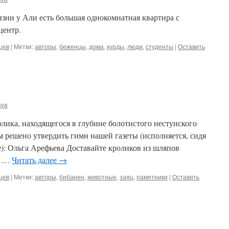
изни у Али есть большая однокомнатная квартира с
центр.
цев
|
Метки:
авторы
,
беженцы
,
дома
,
курды
,
люди
,
студенты
|
Оставить
ava
лика, находящегося в глубине болотистого нестунского
ем решено утвердить гимн нашей газеты (исполняется, сидя
е): Ольга Арефьева Доставайте кроликов из шляпов
, …
Читать далее
→
цев
|
Метки:
авторы
,
бибанен
,
животные
,
заяц
,
памятники
|
Оставить