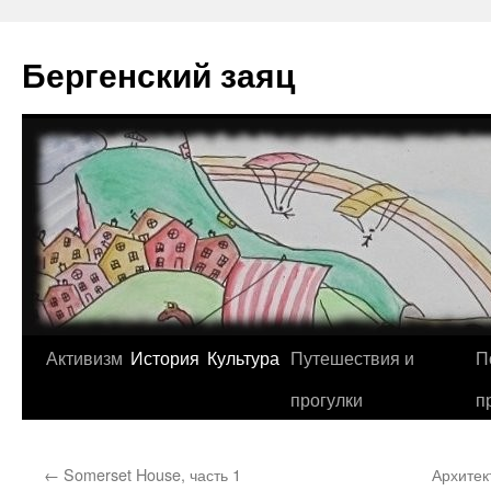
Перейти
к
Бергенский заяц
содержимому
Активизм
История
Культура
Путешествия и
П
прогулки
п
←
Somerset House, часть 1
Архитек