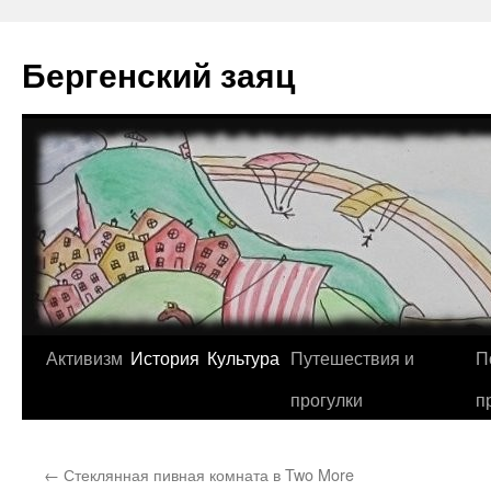
Перейти
к
Бергенский заяц
содержимому
Активизм
История
Культура
Путешествия и
П
прогулки
п
←
Стеклянная пивная комната в Two More