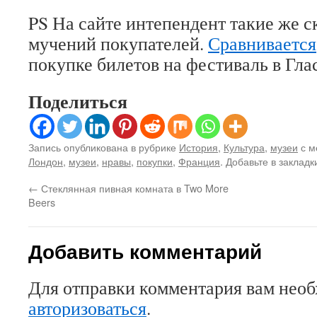
PS На сайте интепендент такие же 
мучений покупателей.
Сравнивается
покупке билетов на фестиваль в Гла
Поделиться
Запись опубликована в рубрике
История
,
Культура
,
музеи
с м
Лондон
,
музеи
,
нравы
,
покупки
,
Франция
. Добавьте в заклад
←
Стеклянная пивная комната в Two More
Beers
Добавить комментарий
Для отправки комментария вам нео
авторизоваться
.