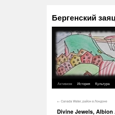
Перейти
к
Бергенский зая
содержимому
Активизм
История
Культура
←
Canada Water, район в Лондоне
Divine Jewels, Albion