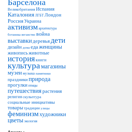
Барселона
Испания
Великобритания
Каталония
Лондон
ЛГБТ
Россия
Украина
активизм
архитектура
война
ботаника
веганство
дети
выставки
деревья
женщины
еда
дизайн
дома
живопись
животные
история
книги
культура
магазины
музеи
музыка
памятники
природа
праздники
прогулки
птицы
путешествия
растения
религия
скульптура
социальные инициативы
товары
традиции
улицы
феминизм
художники
цветы
экология
Архивы