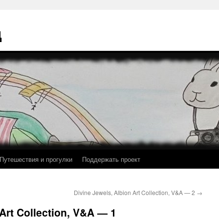
ц
Путешествия и прогулки
Поддержать проект
Divine Jewels, Albion Art Collection, V&A — 2
→
 Art Collection, V&A — 1