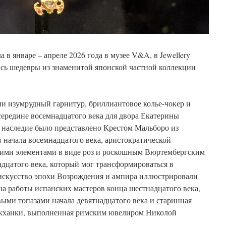
а в январе – апреле 2026 года в музее V&A, в Jewellery
ись шедевры из знаменитой японской частной коллекции
и изумрудный гарнитур, бриллиантовое колье-чокер и
середине восемнадцатого века для двора Екатерины
 наследие было представлено Крестом Мальборо из
начала восемнадцатого века, аристократической
щими элементами в виде роз и роскошным Вюртембергским
дцатого века, который мог трансформироваться в
искусство эпохи Возрождения и ампира иллюстрировали
на работы испанских мастеров конца шестнадцатого века,
ыми топазами начала девятнадцатого века и старинная
акханки, выполненная римским ювелиром Николой