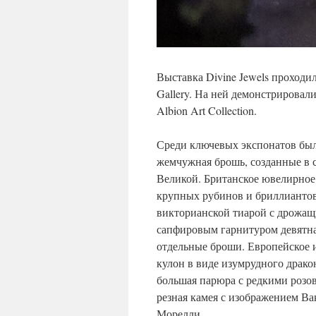
Выставка Divine Jewels проходил
Gallery. На ней демонстрировал
Albion Art Collection.
Среди ключевых экспонатов был
жемчужная брошь, созданные в 
Великой. Британское ювелирное
крупных рубинов и бриллиантов 
викторианской тиарой с дрожа
сапфировым гарнитуром девятна
отдельные броши. Европейское 
кулон в виде изумрудного драко
большая парюра с редкими розов
резная камея с изображением В
Морелли.