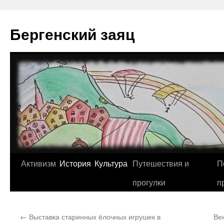
Перейти
к
Бергенский заяц
содержимому
Активизм
История
Культура
Путешествия и
П
прогулки
п
←
Выставка старинных ёлочных игрушек в
Ве