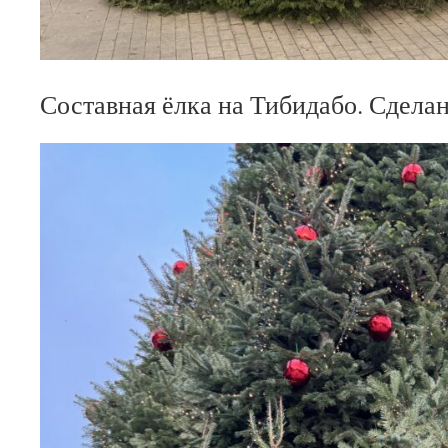
Составная ёлка на Тибидабо. Сделан