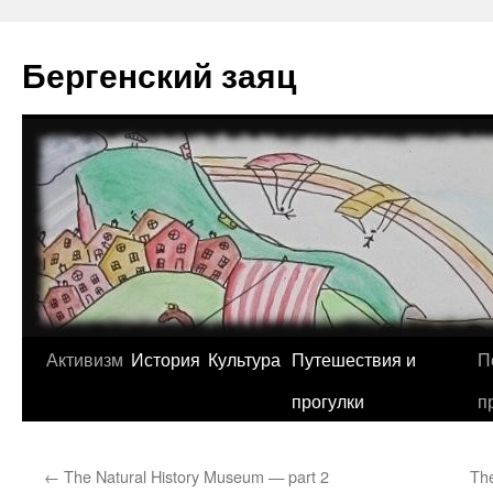
Перейти
к
Бергенский заяц
содержимому
Активизм
История
Культура
Путешествия и
П
прогулки
п
←
The Natural History Museum — part 2
The