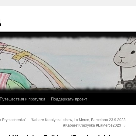
ц
Путешествия и прогулки
Поддержать проект
ria Prymachenko’
‘Kabare Kraplynka’ show, La Merce, Barcelona 23.9.2023
#KabaretKraplynka #LaMercè2023
→