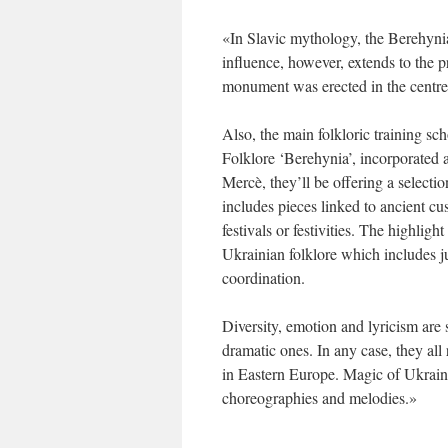
«In Slavic mythology, the Berehynia
influence, however, extends to the pr
monument was erected in the centre o
Also, the main folkloric training sc
Folklore ‘Berehynia’, incorporated a
Mercè, they’ll be offering a selecti
includes pieces linked to ancient c
festivals or festivities. The highligh
Ukrainian folklore which includes 
coordination.
Diversity, emotion and lyricism are
dramatic ones. In any case, they all 
in Eastern Europe. Magic of Ukraini
choreographies and melodies.»