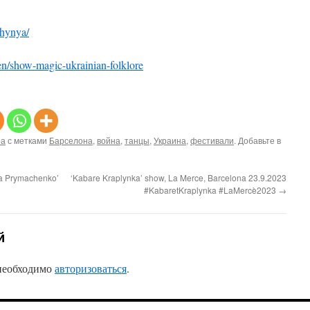
ehynya/
en/show-magic-ukrainian-folklore
ра
с метками
Барселона
,
война
,
танцы
,
Украина
,
фестивали
. Добавьте в
ria Prymachenko’
‘Kabare Kraplynka’ show, La Merce, Barcelona 23.9.2023
#KabaretKraplynka #LaMercè2023
→
й
 необходимо
авторизоваться
.