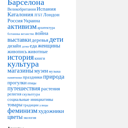
Барселона
Испания
Великобритания
Каталония
Лондон
ЛГБТ
Россия
Украина
активизм
архитектура
война
ботаника
веганство
дети
выставки
деревья
женщины
еда
дизайн
дома
живопись
животные
история
книги
культура
магазины
музеи
музыка
природа
праздники
памятники
прогулки
птицы
путешествия
растения
религия
скульптура
социальные инициативы
товары
традиции
улицы
феминизм
художники
цветы
экология