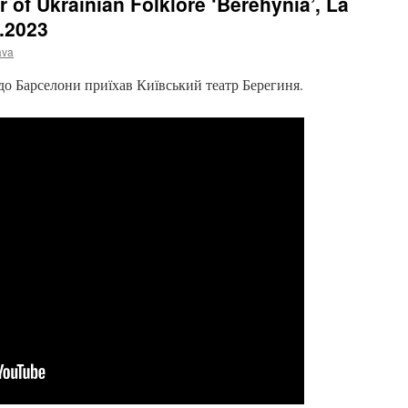
 of Ukrainian Folklore ‘Berehynia’, La
.2023
ava
 до Барселони приїхав Київський театр Берегиня.