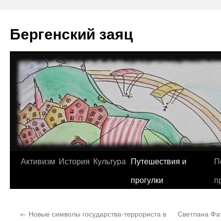
Перейти
к
Бергенский заяц
содержимому
Активизм
История
Культура
Путешествия и
П
прогулки
п
←
Новые символы государства-террориста в
Светлана Фа