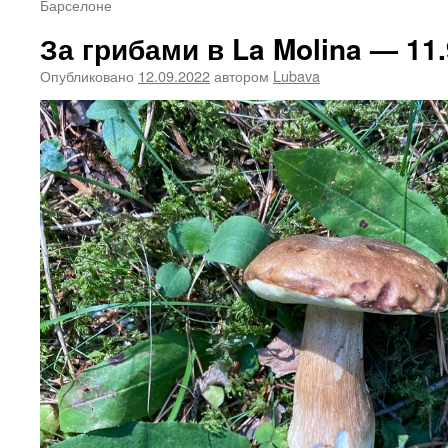
Барселоне
За грибами в La Molina — 11.
Опубликовано
12.09.2022
автором
Lubava