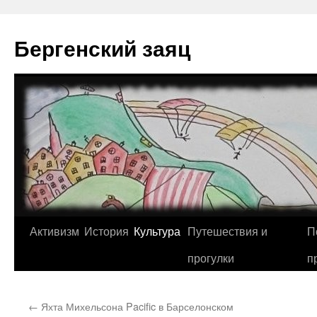
Перейти
к
Бергенский заяц
содержимому
Активизм
История
Культура
Путешествия и
П
прогулки
п
←
Яхта Михельсона Pacific в Барселонском