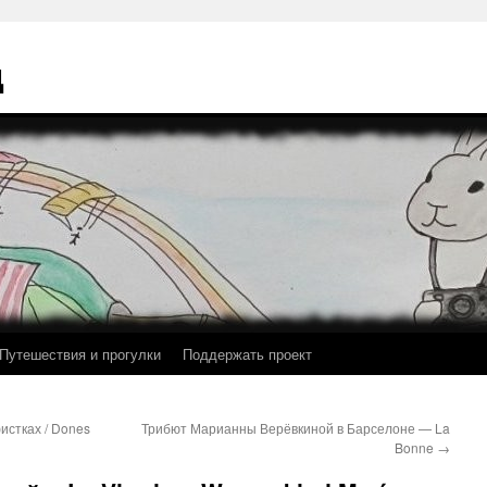
ц
Путешествия и прогулки
Поддержать проект
стках / Dones
Трибют Марианны Верёвкиной в Барселоне — La
Bonne
→