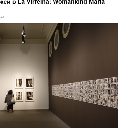
ей в La Virreina: Womankind María
ava