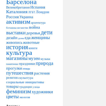
Барселона
Испания
Великобритания
Каталония
Лондон
ЛГБТ
Россия
Украина
активизм
архитектура
война
ботаника
веганство
дети
выставки
деревья
женщины
еда
дизайн
дома
живопись
животные
история
книги
культура
магазины
музеи
музыка
природа
праздники
памятники
прогулки
птицы
путешествия
растения
религия
скульптура
социальные инициативы
товары
традиции
улицы
феминизм
художники
цветы
экология
Архивы