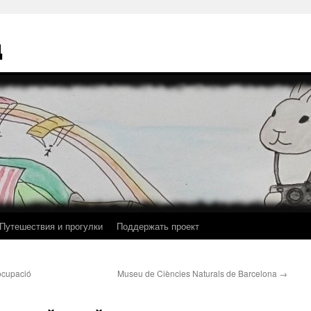
ц
Путешествия и прогулки
Поддержать проект
’ocupació
Museu de Ciències Naturals de Barcelona
→