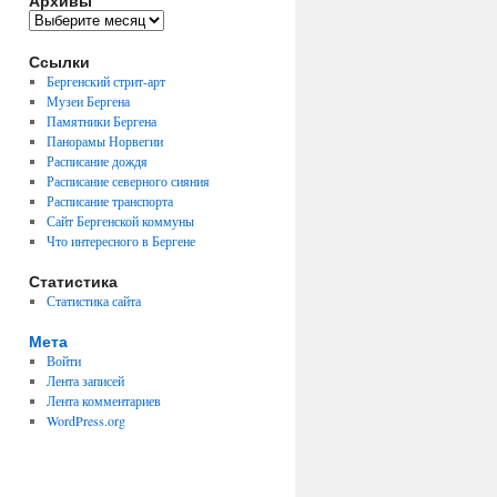
Архивы
Архивы
Ссылки
Бергенский стрит-арт
Музеи Бергена
Памятники Бергена
Панорамы Норвегии
Расписание дождя
Расписание северного сияния
Расписание транспорта
Сайт Бергенской коммуны
Что интересного в Бергене
Статистика
Статистика сайта
Мета
Войти
Лента записей
Лента комментариев
WordPress.org