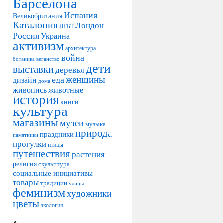
Барселона
Испания
Великобритания
Каталония
Лондон
ЛГБТ
Россия
Украина
активизм
архитектура
война
ботаника
веганство
дети
выставки
деревья
женщины
еда
дизайн
дома
живопись
животные
история
книги
культура
магазины
музеи
музыка
природа
праздники
памятники
прогулки
птицы
путешествия
растения
религия
скульптура
социальные инициативы
товары
традиции
улицы
феминизм
художники
цветы
экология