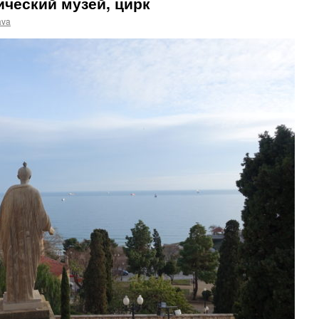
ический музей, цирк
ava