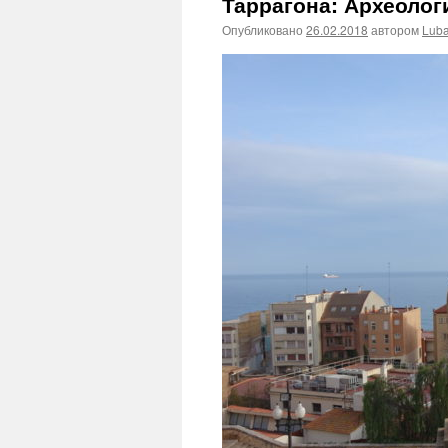
Таррагона: Археолог
Опубликовано
26.02.2018
автором
Lub