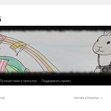
ц
Путешествия и прогулки
Поддержать проект
тра
Чаплин в Бергене
→