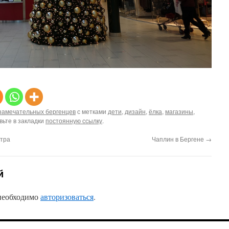
замечательных бергенцев
с метками
дети
,
дизайн
,
ёлка
,
магазины
,
вьте в закладки
постоянную ссылку
.
тра
Чаплин в Бергене
→
й
 необходимо
авторизоваться
.