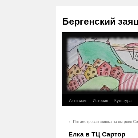
Перейти
к
Бергенский зая
содержимому
Активизм
История
Культура
←
Пятиметровая шишка на острове Со
Елка в ТЦ Сартор