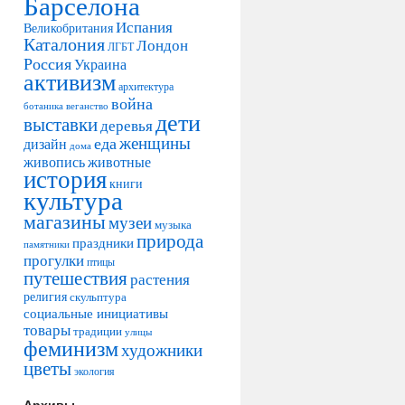
Барселона
Испания
Великобритания
Каталония
Лондон
ЛГБТ
Россия
Украина
активизм
архитектура
война
ботаника
веганство
дети
выставки
деревья
женщины
еда
дизайн
дома
живопись
животные
история
книги
культура
магазины
музеи
музыка
природа
праздники
памятники
прогулки
птицы
путешествия
растения
религия
скульптура
социальные инициативы
товары
традиции
улицы
феминизм
художники
цветы
экология
Архивы