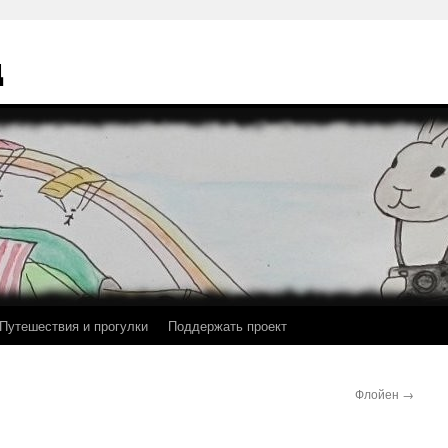
ц
Путешествия и прогулки
Поддержать проект
Флойен
→