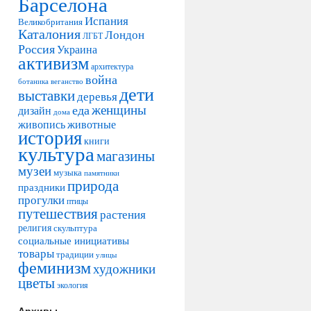
Барселона
Испания
Великобритания
Каталония
Лондон
ЛГБТ
Россия
Украина
активизм
архитектура
война
ботаника
веганство
дети
выставки
деревья
женщины
еда
дизайн
дома
живопись
животные
история
книги
культура
магазины
музеи
музыка
памятники
природа
праздники
прогулки
птицы
путешествия
растения
религия
скульптура
социальные инициативы
товары
традиции
улицы
феминизм
художники
цветы
экология
Архивы