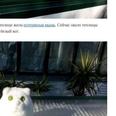
теплице жила
потерянная мышь
. Сейчас около теплицы
белый кот.