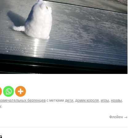
замечательных бергенцев
с метками
дети
,
домик короля
,
игры
,
нравы
.
у
.
Флойен
→
й