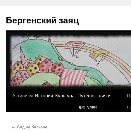
Перейти
к
Бергенский заяц
содержимому
Активизм
История
Культура
Путешествия и
П
прогулки
п
←
Сад на балконе