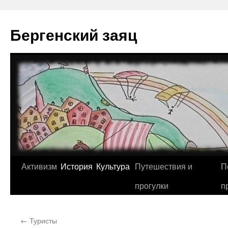
Перейти
к
Бергенский заяц
содержимому
Активизм
История
Культура
Путешествия и
П
прогулки
п
←
Туристы