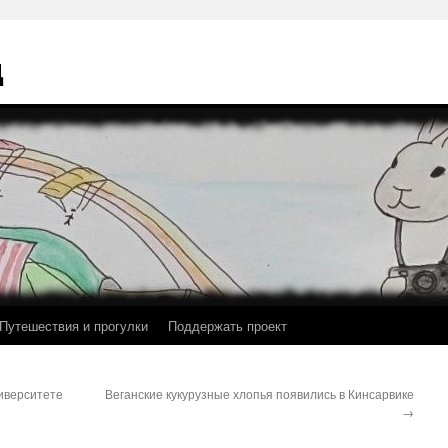
ц
Путешествия и прогулки
Поддержать проект
ниверситете
Веганские кукурузные хлопья появились в Кинсарвике
→