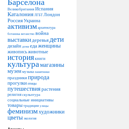
Барселона
Испания
Великобритания
Каталония
Лондон
ЛГБТ
Россия
Украина
активизм
архитектура
война
ботаника
веганство
дети
выставки
деревья
женщины
еда
дизайн
дома
живопись
животные
история
книги
культура
магазины
музеи
музыка
памятники
природа
праздники
прогулки
птицы
путешествия
растения
религия
скульптура
социальные инициативы
товары
традиции
улицы
феминизм
художники
цветы
экология
Архивы