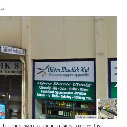
ava
в Бергене только в магазине на Данмаркспласс. Там