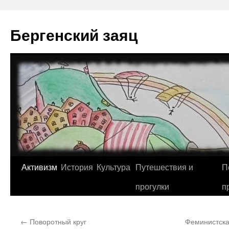
Перейти
к
Бергенский заяц
содержимому
Активизм
История
Культура
Путешествия и
П
прогулки
п
←
Поворотный круг
Феминистска