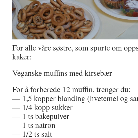
For alle våre søstre, som spurte om opp
kaker:
Veganske muffins med kirsebær
For å forberede 12 muffin, trenger du:
— 1,5 kopper blanding (hvetemel og s
— 1/4 kopp sukker
— 1 ts bakepulver
— 1 ts natron
— 1/2 ts salt