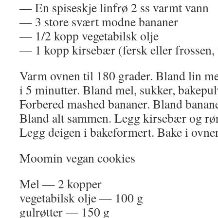
— En spiseskje linfrø 2 ss varmt vann
— 3 store svært modne bananer
— 1/2 kopp vegetabilsk olje
— 1 kopp kirsebær (fersk eller frossen, 
Varm ovnen til 180 grader. Bland lin m
i 5 minutter. Bland mel, sukker, bakepulv
Forbered mashed bananer. Bland bananer
Bland alt sammen. Legg kirsebær og rør
Legg deigen i bakeformert. Bake i ovne
Moomin vegan cookies
Mel — 2 kopper
vegetabilsk olje — 100 g
gulrøtter — 150 g