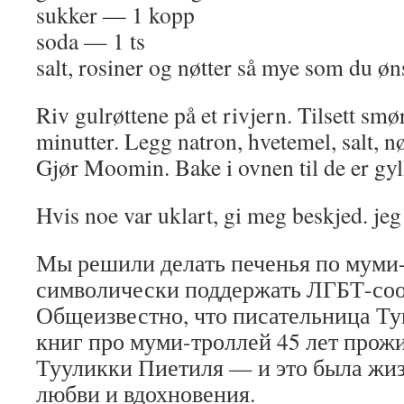
sukker — 1 kopp
soda — 1 ts
salt, rosiner og nøtter så mye som du øn
Riv gulrøttene på et rivjern. Tilsett smør
minutter. Legg natron, hvetemel, salt, nø
Gjør Moomin. Bake i ovnen til de er gy
Hvis noe var uklart, gi meg beskjed. jeg v
Мы решили делать печенья по муми
символически поддержать ЛГБТ-со
Общеизвестно, что писательница Ту
книг про муми-троллей 45 лет прож
Тууликки Пиетиля — и это была жиз
любви и вдохновения.