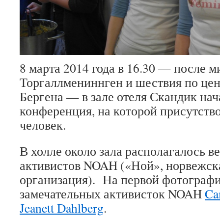
8 марта 2014 года в 16.30 — после м
Торгаллмениннген и шествия по це
Бергена — в зале отеля Скандик на
конференция, на которой присутство
человек.
В холле около зала располагалось в
активистов NOAH («Ной», норвежск
организация). На первой фотограф
замечательных активисток NOAH
Ca
Jeanett Dahlberg
.