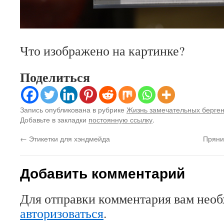
Что изображено на картинке?
Поделиться
Запись опубликована в рубрике
Жизнь замечательных берге
Добавьте в закладки
постоянную ссылку
.
←
Этикетки для хэндмейда
Пряни
Добавить комментарий
Для отправки комментария вам нео
авторизоваться
.