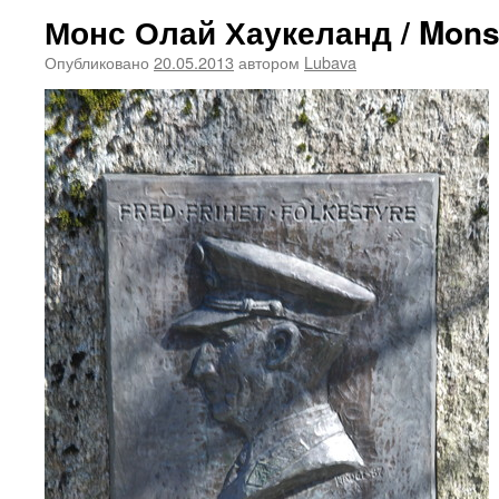
Монс Олай Хаукеланд / Mons
Опубликовано
20.05.2013
автором
Lubava