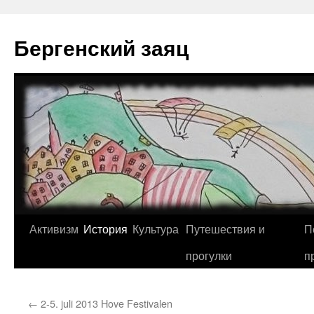
Перейти
к
Бергенский заяц
содержимому
Активизм
История
Культура
Путешествия и
П
прогулки
п
←
2-5. juli 2013 Hove Festivalen