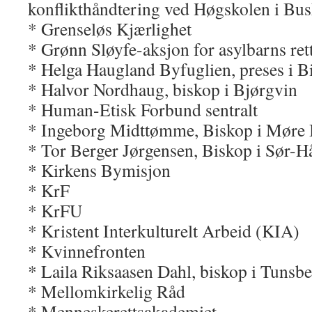
konflikthåndtering ved Høgskolen i Bu
* Grenseløs Kjærlighet
* Grønn Sløyfe-aksjon for asylbarns ret
* Helga Haugland Byfuglien, preses i B
* Halvor Nordhaug, biskop i Bjørgvin
* Human-Etisk Forbund sentralt
* Ingeborg Midttømme, Biskop i Mør
* Tor Berger Jørgensen, Biskop i Sør-H
* Kirkens Bymisjon
* KrF
* KrFU
* Kristent Interkulturelt Arbeid (KIA)
* Kvinnefronten
* Laila Riksaasen Dahl, biskop i Tunsb
* Mellomkirkelig Råd
* Menneskerettsakademiet