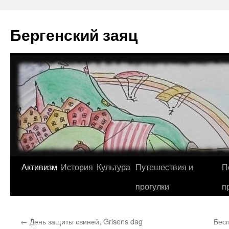
Перейти
к
Бергенский заяц
содержимому
Активизм
История
Культура
Путешествия и
П
прогулки
п
←
День защиты свиней, Grisens dag
Бесп