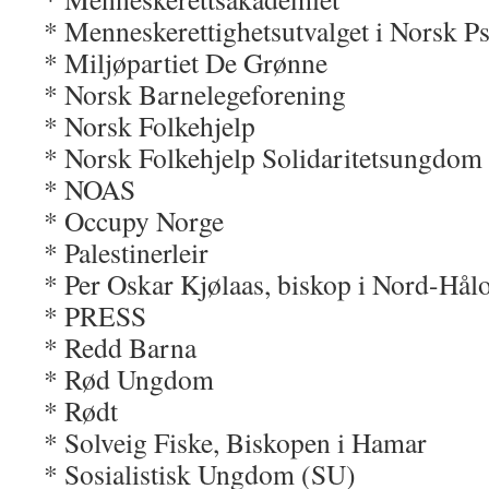
* Menneskerettighetsutvalget
i Norsk P
* Miljøpartiet De Grønne
* Norsk Barnelegeforening
* Norsk Folkehjelp
* Norsk Folkehjelp Solidaritetsungdom
* NOAS
* Occupy Norge
* Palestinerleir
* Per Oskar Kjølaas, biskop i Nord-Hål
* PRESS
* Redd Barna
* Rød Ungdom
* Rødt
* Solveig Fiske, Biskopen i Hamar
* Sosialistisk Ungdom (SU)