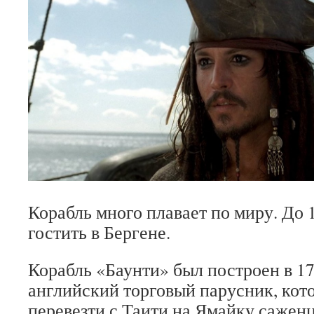
Корабль много плавает по миру. До 
гостить в Бергене.
Корабль «Баунти» был построен в 17
английский торговый парусник, кот
перевезти с Таити на Ямайку саженц