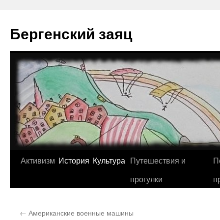
Перейти
к
Бергенский заяц
содержимому
Активизм
История
Культура
Путешествия и
П
прогулки
п
←
Американские военные машины