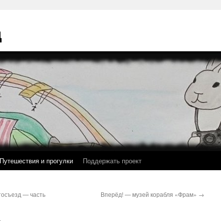
ц
Путешествия и прогулки
Поддержать проект
тосъезд — часть
Вперёд! — музей корабля «Фрам»
→