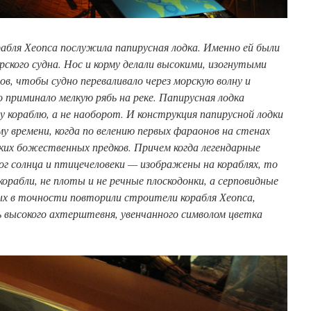
рабля Хеопса послужила папирусная лодка. Именно ей были
кого судна. Нос и корму делали высокими, изогнутыми
гов, чтобы судно переваливало через морскую волну и
о приминало мелкую рябь на реке. Папирусная лодка
у кораблю, а не наоборот. И конструкция папирусной лодки
 времени, когда по велению первых фараонов на стенах
ких божественных предков. Причем когда легендарные
ог солнца и птицечеловеки — изображены на кораблях, то
корабли, не плоты и не речные плоскодонки, а серповидные
ых в точности повторили строители корабля Хеопса,
ь высокого ахтерштевня, увенчанного символом цветка