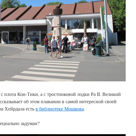
с плота Кон-Тики, а с тростниковой лодки Ра II. Великий
сказывает об этом плавании в самой интересной своей
ра Хейрдала есть
в библиотеке Мошкова
.
пециально задуман?