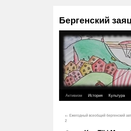
Перейти
к
Бергенский зая
содержимому
Активизм
История
Культура
←
Ежегодный всеобщий бергенский ав
2