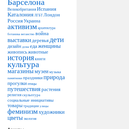
Барселона
Испания
Великобритания
Каталония
Лондон
ЛГБТ
Россия
Украина
активизм
архитектура
война
ботаника
веганство
дети
выставки
деревья
женщины
еда
дизайн
дома
живопись
животные
история
книги
культура
магазины
музеи
музыка
природа
праздники
памятники
прогулки
птицы
путешествия
растения
религия
скульптура
социальные инициативы
товары
традиции
улицы
феминизм
художники
цветы
экология