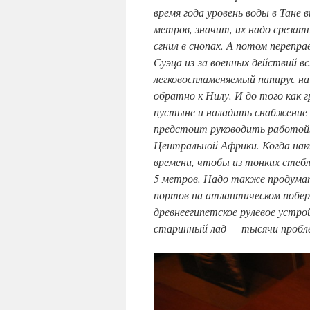
время года уровень воды в Тане 
метров, значит, их надо срезат
сгнил в снопах. А потом перепр
Суэца из-за военных действий в
легковоспламеняемый папирус на
обратно к Нилу. И до того как г
пустыне и наладить снабжение 
предстоит руководить работой, 
Центральной Африки. Когда нак
времени, чтобы из тонких стебл
5 метров. Надо также продумать
портов на атлантическом побере
древнеегипетское рулевое устро
старинный лад — тысячи пробл