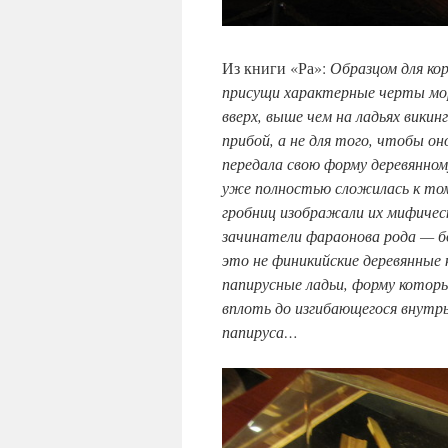
Из книги «Ра»:
Образцом для ко
присущи характерные черты морс
вверх, выше чем на ладьях викин
прибой, а не для того, чтобы он
передала свою форму деревянном
уже полностью сложилась к тому
гробниц изображали их мифичес
зачинатели фараонова рода — б
это не финикийские деревянные 
папирусные ладьи, форму котор
вплоть до изгибающегося внутр
папируса…