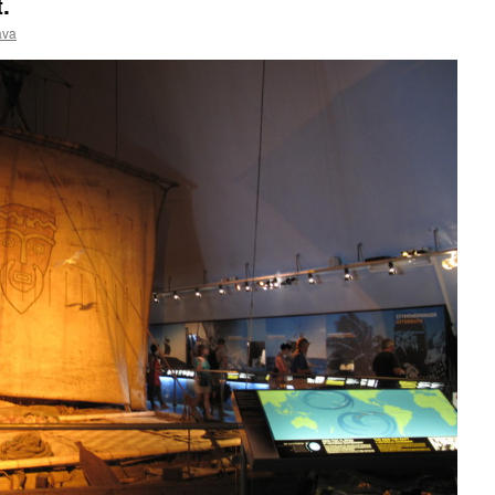
.
ava