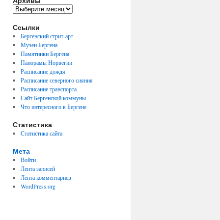
Архивы
Архивы
Ссылки
Бергенский стрит-арт
Музеи Бергена
Памятники Бергена
Панорамы Норвегии
Расписание дождя
Расписание северного сияния
Расписание транспорта
Сайт Бергенской коммуны
Что интересного в Бергене
Статистика
Статистика сайта
Мета
Войти
Лента записей
Лента комментариев
WordPress.org