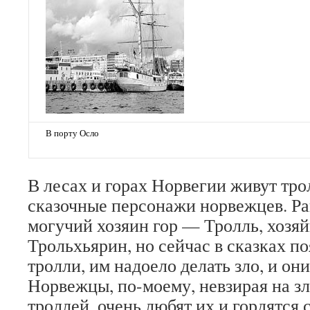
В порту Осло
В лесах и горах Норвегии живут т
сказочные персонажи норвежцев. Ра
могучий хозяин гор — Тролль, хозя
Трольхьярин, но сейчас в сказках п
тролли, им надоело делать зло, и о
Норвежцы, по-моему, невзирая на з
троллей, очень любят их и гордятся