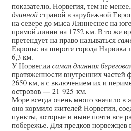
показателю, Норвегия, тем не менее
длинной
страной в зарубежной Евро
на севере до мыса Линнеснес на юге
прямой линии на 1752 км. В то же в
претендует на право называться
сам
Европы: на широте города Нарвика 
6,3 км.
У Норвегии
самая длинная берегова
протяженности внутренних частей ф
2650 км, а с включением их и пери
островов — 21 925 км.
Море всегда очень много значило в 
оно кормило жителей Норвегии, со
пункты, которые и ныне почти все 
побережье. Для предков норвежцев 