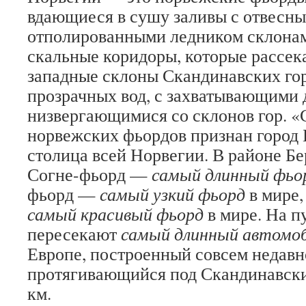
вдающиеся в сушу заливы с отвесны
отполированными ледником склонам
скальные коридоры, которые рассе
западные склоны Скандинавских гор
прозрачных вод, с захватывающими 
низвергающимися со склонов гор. 
норвежских фьордов признан город 
столица всей Норвегии. В районе Б
Согне-фьорд —
самый
длинный фьо
фьорд —
самый узкий фьорд
в мире
самый красивый фьорд
в мире. На п
пересекают
самый длинный автомо
Европе, построенный совсем недавно
протягивающийся под Скандинавски
км.