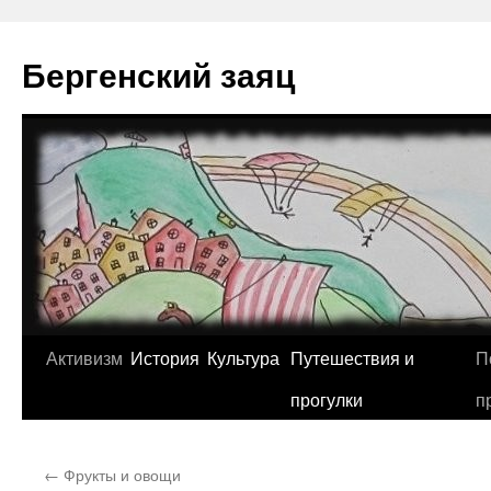
Перейти
к
Бергенский заяц
содержимому
Активизм
История
Культура
Путешествия и
П
прогулки
п
←
Фрукты и овощи