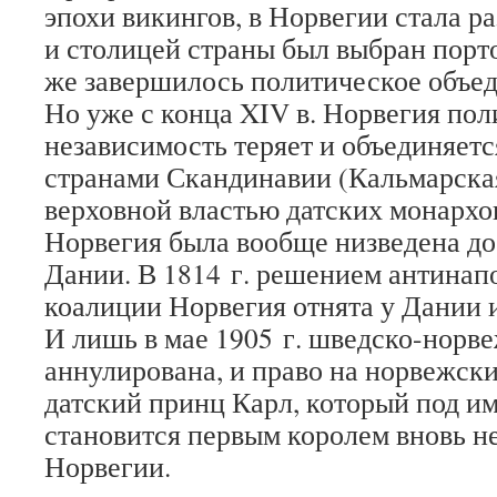
эпохи викингов, в Норвегии стала ра
и столицей страны был выбран порт
же завершилось политическое объед
Но уже с конца XIV в. Норвегия по
независимость теряет и объединяетс
странами Скандинавии (Кальмарская
верховной властью датских монархов
Норвегия была вообще низведена до
Дании. В 1814 г. решением антинап
коалиции Норвегия отнята у Дании 
И лишь в мае 1905 г. шведско-норв
аннулирована, и право на норвежск
датский принц Карл, который под и
становится первым королем вновь н
Норвегии.