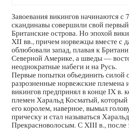
Завоевания викингов начинаются с 79
скандинавы совершили свой первый
Британские острова. Но эпохой вик
XII вв., причем норвежцы вместе с 
облюбовали запад, плавая к Британи
Северной Америке, а шведы — вост
неоднократные набеги и на Русь.
Первые попытки объединить силой 
разрозненные норвежские племена и
викингов предпринял в конце IX в. к
племен Харальд Косматый, который
его королем, наверное, вымыл голов
прическу и стал называться Хараль
Прекрасноволосым. С XIII в., после