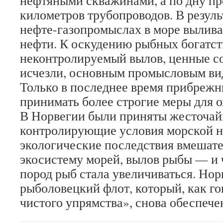
нефтяными скважинами, а по дну п
километров трубопроводов. В резуль
нефте-газопромыслах в море вылива
нефти. К оскудению рыбных богатст
неконтролируемый вылов, ценные с
исчезли, основным промысловым вид
Только в последнее время прибрежн
принимать более строгие меры для 
В Норвегии были приняты жесточай
контролирующие условия морской н
экологические последствия вмешате
экосистему морей, вылов рыбы — и
пород рыб стала увеличиваться. Но
рыболовецкий флот, который, как го
чистого упрямства», снова обеспече