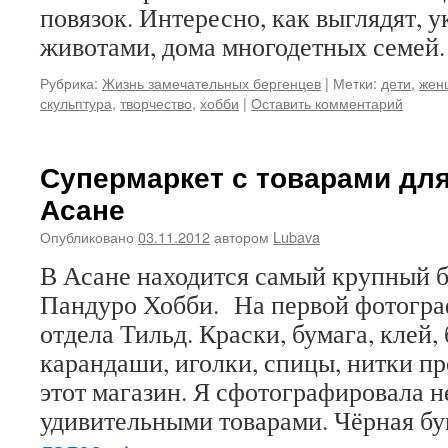
повязок. Интересно, как выглядят, 
животами, дома многодетных семей.
Рубрика:
Жизнь замечательных бергенцев
|
Метки:
дети
,
жен
скульптура
,
творчество
,
хобби
|
Оставить комментарий
Супермаркет с товарами для
Асане
Опубликовано
03.11.2012
автором
Lubava
В Асане находится самый крупный 
Пандуро Хобби. На первой фотогра
отдела Тильд. Краски, бумага, клей,
карандаши, иголки, спицы, нитки п
этот магазин. Я сфотографировала н
удивительными товарами. Чёрная б