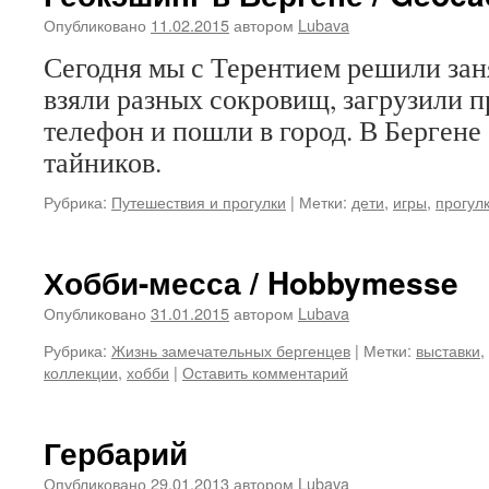
Опубликовано
11.02.2015
автором
Lubava
Сегодня мы с Терентием решили зан
взяли разных сокровищ, загрузили 
телефон и пошли в город. В Бергене
тайников.
Рубрика:
Путешествия и прогулки
|
Метки:
дети
,
игры
,
прогул
Хобби-месса / Hobbymesse
Опубликовано
31.01.2015
автором
Lubava
Рубрика:
Жизнь замечательных бергенцев
|
Метки:
выставки
,
коллекции
,
хобби
|
Оставить комментарий
Гербарий
Опубликовано
29.01.2013
автором
Lubava