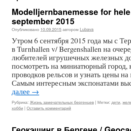
Modelljernbanemesse for hele 
september 2015
Опубликовано
10.09.2015
автором
Lubava
Утром 6 сентября 2015 года мы с Те
в Turnhallen v/ Bergenshallen на оче
любителей игрушечных железных до
посмотреть на миниатюрный город, 
проводков рельсов и узнать цены на
Самым интересным экспонатами вы
далее
→
Рубрика:
Жизнь замечательных бергенцев
|
Метки:
дети
,
жел
хобби
|
Оставить комментарий
Геокэшинг в Бергене / Geoca