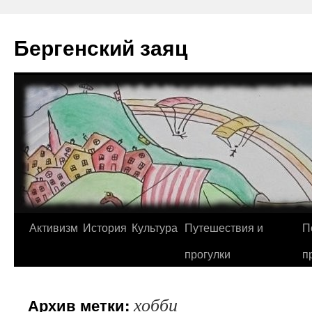
Перейти
к
Бергенский заяц
содержимому
Активизм
История
Культура
Путешествия и
П
прогулки
п
хобби
Архив метки: