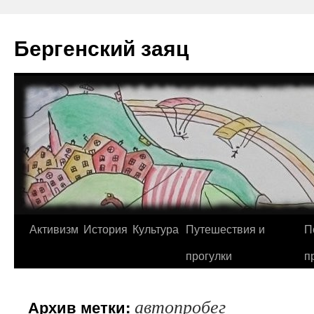
Перейти
к
Бергенский заяц
содержимому
Активизм
История
Культура
Путешествия и
П
прогулки
п
автопробег
Архив метки: