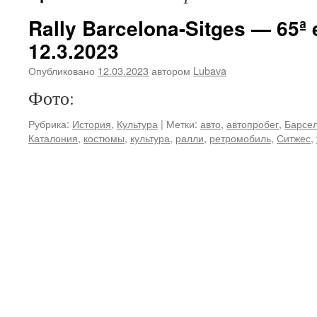
Rally Barcelona-Sitges — 65ª
12.3.2023
Опубликовано
12.03.2023
автором
Lubava
Фото:
Рубрика:
История
,
Культура
|
Метки:
авто
,
автопробег
,
Барсе
Каталония
,
костюмы
,
культура
,
ралли
,
ретромобиль
,
Ситжес
,