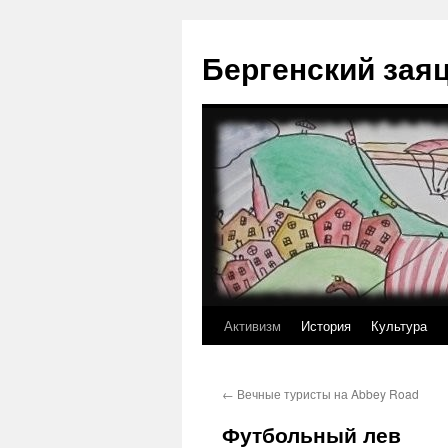
Перейти
к
Бергенский зая
содержимому
Активизм
История
Культура
←
Вечные туристы на Abbey Road
Футбольный лев