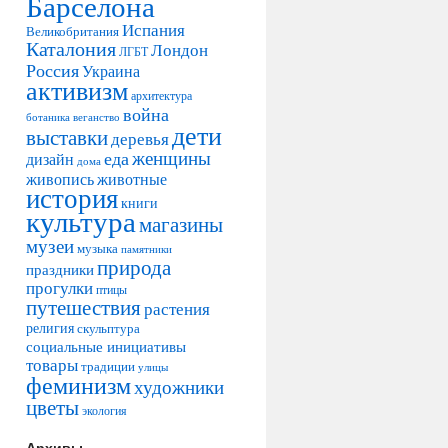
Барселона
Испания
Великобритания
Каталония
Лондон
ЛГБТ
Россия
Украина
активизм
архитектура
война
ботаника
веганство
дети
выставки
деревья
женщины
еда
дизайн
дома
живопись
животные
история
книги
культура
магазины
музеи
музыка
памятники
природа
праздники
прогулки
птицы
путешествия
растения
религия
скульптура
социальные инициативы
товары
традиции
улицы
феминизм
художники
цветы
экология
Архивы