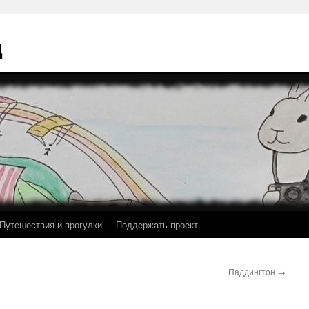
ц
Путешествия и прогулки
Поддержать проект
Паддингтон
→