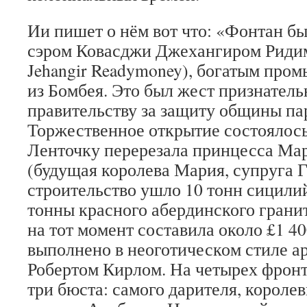
Ии пишет о нём вот что: «Фонтан бы
сэром Ковасджи Джехангиром Ридима
Jehangir Readymoney), богатым пр
из Бомбея. Это был жест признател
правительству за защиту общины па
Торжественное открытие состоялось 
Ленточку перерезала принцесса Ма
(будущая королева Мария, супруга Г
строительство ушло 10 тонн сицили
тонны красного абердинского грани
на тот момент составила около £1 4
выполнено в неоготическом стиле а
Робертом Кирлом. На четырех фрон
три бюста: самого дарителя, короле