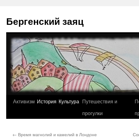
Перейти
к
Бергенский заяц
содержимому
Активизм
История
Культура
Путешествия и
П
прогулки
п
←
Время магнолий и камелий в Лондоне
Со