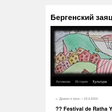
Перейти
к
Бергенский зая
содержимому
Активизм
История
Культура
←
Дракон и луна — 23.4.2024
?? Festival de Ratha 