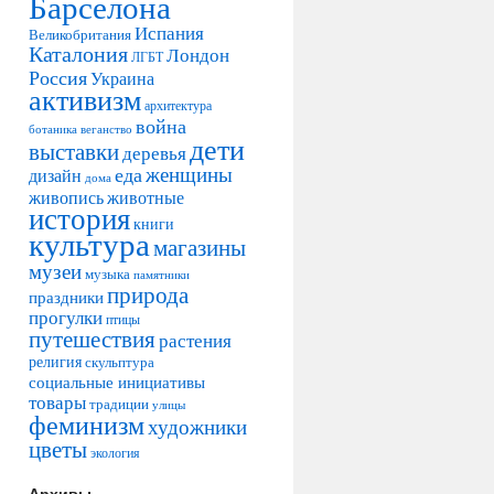
Барселона
Испания
Великобритания
Каталония
Лондон
ЛГБТ
Россия
Украина
активизм
архитектура
война
ботаника
веганство
дети
выставки
деревья
женщины
еда
дизайн
дома
живопись
животные
история
книги
культура
магазины
музеи
музыка
памятники
природа
праздники
прогулки
птицы
путешествия
растения
религия
скульптура
социальные инициативы
товары
традиции
улицы
феминизм
художники
цветы
экология
Архивы