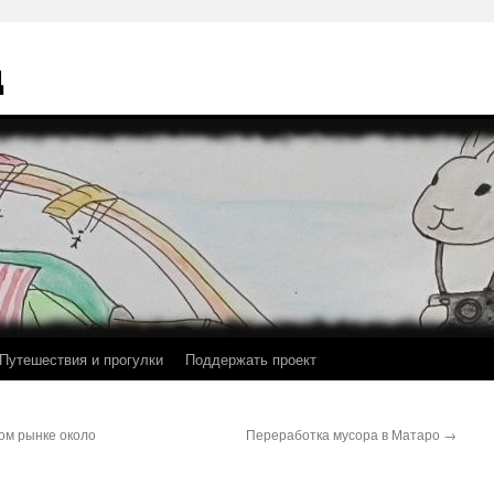
ц
Путешествия и прогулки
Поддержать проект
ом рынке около
Переработка мусора в Матаро
→