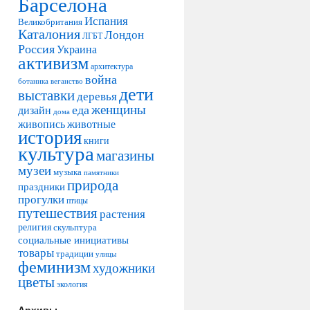
Барселона
Испания
Великобритания
Каталония
Лондон
ЛГБТ
Россия
Украина
активизм
архитектура
война
ботаника
веганство
дети
выставки
деревья
женщины
еда
дизайн
дома
живопись
животные
история
книги
культура
магазины
музеи
музыка
памятники
природа
праздники
прогулки
птицы
путешествия
растения
религия
скульптура
социальные инициативы
товары
традиции
улицы
феминизм
художники
цветы
экология
Архивы