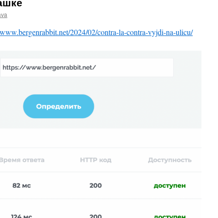
рашке
ava
//www.bergenrabbit.net/2024/02/contra-la-contra-vyjdi-na-ulicu/