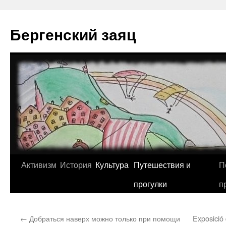
Перейти
к
Бергенский заяц
содержимому
Активизм
История
Культура
Путешествия и
П
прогулки
п
←
Добраться наверх можно только при помощи
Exposició