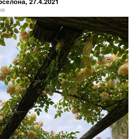
селона, 27.4.2021
ava