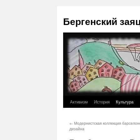
Перейти
к
Бергенский зая
содержимому
Активизм
История
Культура
←
Модернистская коллекция барселон
дизайна