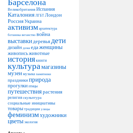
Барселона
Испания
Великобритания
Каталония
Лондон
ЛГБТ
Россия
Украина
активизм
архитектура
война
ботаника
веганство
дети
выставки
деревья
женщины
еда
дизайн
дома
живопись
животные
история
книги
культура
магазины
музеи
музыка
памятники
природа
праздники
прогулки
птицы
путешествия
растения
религия
скульптура
социальные инициативы
товары
традиции
улицы
феминизм
художники
цветы
экология
Архивы