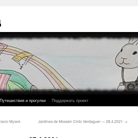
ц
Путешествия и прогулки
Поддержать проект
ского Музея
Jardines de Mossèn Cinto Verdaguer — 28.4.2021
→