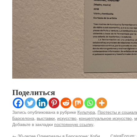
Поделиться
Запись опубликована в рубрике
Культура
,
Протесты и социал
Барселона
,
выставки
,
искусство
,
концептуальное искусство
,
м
Добавьте в закладки
постоянную ссылку
.
←
30-летие Олимпиады в Барселоне: Коби
СaixaForum: 