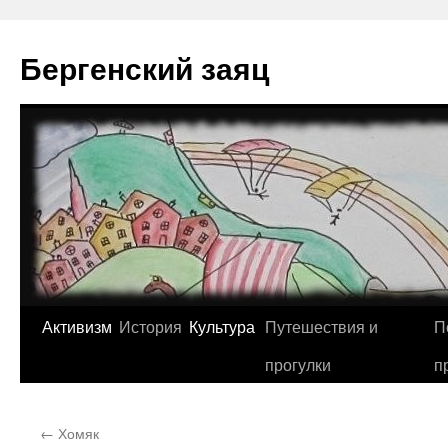
Перейти
к
Бергенский заяц
содержимому
Активизм
История
Культура
Путешествия и
П
прогулки
п
←
Хомяк