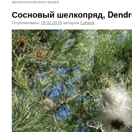
археологического музея
Сосновый шелкопряд, Dendro
Опубликовано
16.02.2019
автором
Lubava