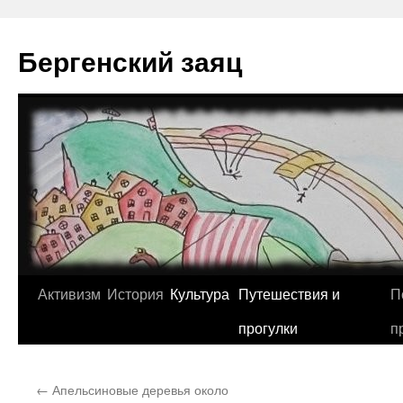
Перейти
к
Бергенский заяц
содержимому
Активизм
История
Культура
Путешествия и
П
прогулки
п
←
Апельсиновые деревья около