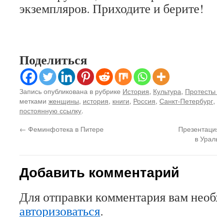
экземпляров. Приходите и берите!
Поделиться
Запись опубликована в рубрике
История
,
Культура
,
Протесты
метками
женщины
,
история
,
книги
,
Россия
,
Санкт-Петербург
,
постоянную ссылку
.
←
Феминфотека в Питере
Презентаци
в Урал
Добавить комментарий
Для отправки комментария вам нео
авторизоваться
.