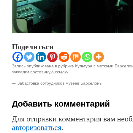
Поделиться
Запись опубликована в рубрике
Культура
с метками
Барсело
закладки
постоянную ссылку
.
←
Забастовка сотрудников музеев Барселоны
Добавить комментарий
Для отправки комментария вам нео
авторизоваться
.