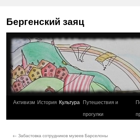
Перейти
к
Бергенский заяц
содержимому
Активизм
История
Культура
Путешествия и
П
прогулки
п
←
Забастовка сотрудников музеев Барселоны