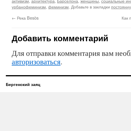
активизм
,
архитектура
,
Барселона
,
женщины
,
социальные ин
урбанофеминизм
,
феминизм
. Добавьте в закладки
постоянну
←
Река Besòs
Как 
Добавить комментарий
Для отправки комментария вам нео
авторизоваться
.
Бергенский заяц