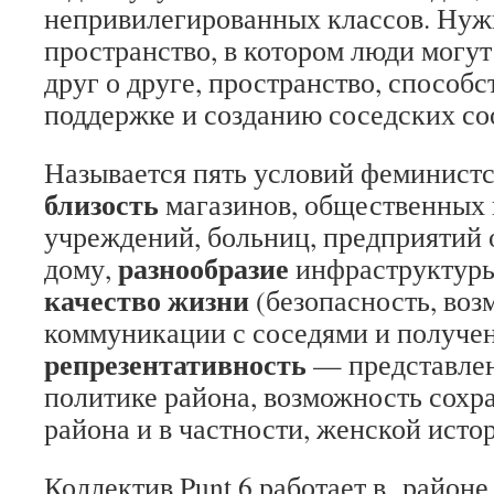
непривилегированных классов. Нужн
пространство, в котором люди могут
друг о друге, пространство, способ
поддержке и созданию соседских со
Называется пять условий феминистс
близость
магазинов, общественных 
учреждений, больниц, предприятий
разнообразие
дому,
инфраструктур
качество жизни
(безопасность, воз
коммуникации с соседями и получе
репрезентативность
— представлен
политике района, возможность сохр
района и в частности, женской исто
Коллектив Punt 6 работает в районе