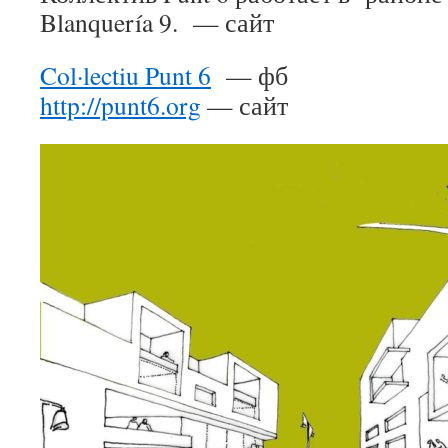
Blanquería 9. — сайт
Col·lectiu Punt 6
— фб
http://punt6.org
— сайт