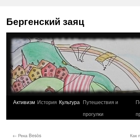
Перейти
к
Бергенский заяц
содержимому
Активизм
История
Культура
Путешествия и
П
прогулки
п
←
Река Besòs
Как 