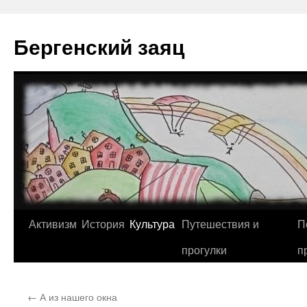
Перейти
к
Бергенский заяц
содержимому
Активизм
История
Культура
Путешествия и
П
прогулки
п
←
А из нашего окна