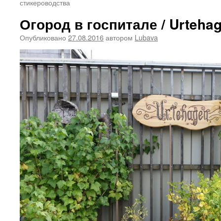
стикероводства
Огород в госпитале / Urteha
Опубликовано
27.08.2016
автором
Lubava