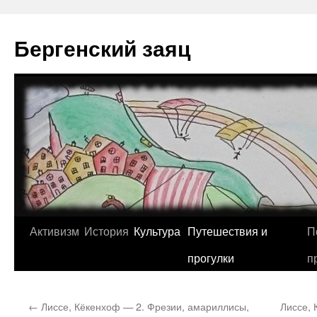
Перейти
к
Бергенский заяц
содержимому
Активизм
История
Культура
Путешествия и
П
прогулки
п
←
Лиссе, Кёкенхоф — 2. Фрезии, амариллисы,
Лиссе, 